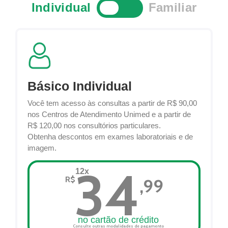
Individual
Familiar
Básico Familiar
Básico Individual
TITULAR + 3 DEPENDENTES
Você tem acesso às consultas a partir de R$ 90,00
Você e sua família terão acesso às consultas
nos Centros de Atendimento Unimed e a partir de
a partir de R$ 90,00 nos Centros de Atendimento
R$ 120,00 nos consultórios particulares.
Unimed e a partir de R$ 120,00 nos consultórios
Obtenha descontos em exames laboratoriais e de
particulares.
imagem.
Obtenha descontos em exames laboratoriais e de
34
imagem.
12x
79
R$
,99
12x
R$
,99
no cartão de crédito
Consulte outras modalidades de pagamento