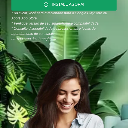
INSTALE AGORA!
* Ao clicar, você será direcionado para a Google PlayStore ou
Apple App Store.
* Verifique versão de seu smartphone e compatibilidade.
* Consulte disponibilidade de profissionais e locais de
agendamento de consultas
em sua área de abrangência.