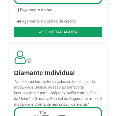
no cartão de crédito
Consulte outras modalidades de pagamento
Pagamento à vista
Pagamento à vista
Pagamento no cartão de crédito
Pagamento no cartão de crédito
COMPRAR AGORA
COMPRAR AGORA
Diamante Individual
Você e sua família terão todos os benefícios da
Diamante Familiar
modalidade Básica, acesso ao transporte
inter-hospitalar por helicóptero, avião e ambulância
TITULAR + 3 DEPENDENTES
da Uniair* e Garantia Funeral da Seguros Unimed. A
Você e sua família terão todos os benefícios da
modalidade Diamante não possui carências*.
modalidade Básica, acesso ao transporte inter-
hospitalar por helicóptero, avião e ambulância da
12x